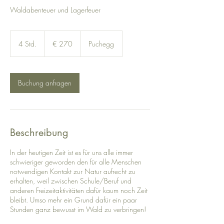
Waldabenteuer und Lagerfeuer
270
Euro
4 Std.
4
€ 270
Puchegg
S
t
d
.
Buchung anfragen
Beschreibung
In der heutigen Zeit ist es für uns alle immer
schwieriger geworden den für alle Menschen
notwendigen Kontakt zur Natur aufrecht zu
erhalten, weil zwischen Schule/Beruf und
anderen Freizeitaktivitäten dafür kaum noch Zeit
bleibt. Umso mehr ein Grund dafür ein paar
Stunden ganz bewusst im Wald zu verbringen!