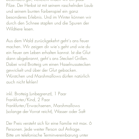
Pilze. Der Herbst ist mit seinem raschelnden Laub
und seinem bunten Farbenspiel ein ganz
besonderes Erlebnis. Und im Winter können wir
durch den Schnee stapfen und die Spuren der
Wildtiere lesen.
Aus dem Wald zurückgekehrt geht´s ans Feuer
machen. Wir zeigen dir wie´s geht und wie du
ein Feuer am Leben erhalten kannst. Ist die Glut
dann abgebrannt, geht´s ans Steckerl Grillen.
Dabei wird Brotteig um einen Haselnussstecken
gewickelt und über der Glut gebacken.
Würstchen und Marshmallows dürfen natürlich
auch nicht fehlen!
inkl. Brotteig (unbegrenzt), 1 Paar
Frankfurter/Kind, 2 Paar
Frankfurter/Erwachsenen, Marshmallows
(solange der Vorrat reicht), Wasser oder Saft
Der Preis versteht sich für eine Familie mit max. 6
Personen. Jede weiter Person auf Anfrage.
Bitte um telefonische Terminvereinbarung unter