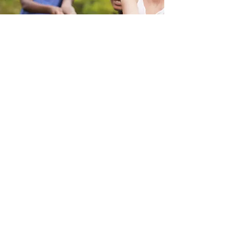
Leichtathletik
Einfach nur Spaß
HuPfeZi Hof
Anmelden
Datenschutzerklärung
Impressum