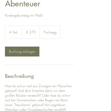
Abenteuer
Kindergeburtstag im Wald
270
Euro
4 Std.
4
€ 270
Puchegg
S
t
d
.
Buchung anfragen
Beschreibung
Hast du schon mal aus Zweigen ein Häuschen
gebaut? Und dich hinterher darin vor dem
großen Räuber versteckt? Oder hast du schon
mal bei Sonnenschein oder Regen am Bach
einen "Staudamm" gebaut? Am Lagerfeuer
Märchen- oder Gruselgeschichten erzählt?