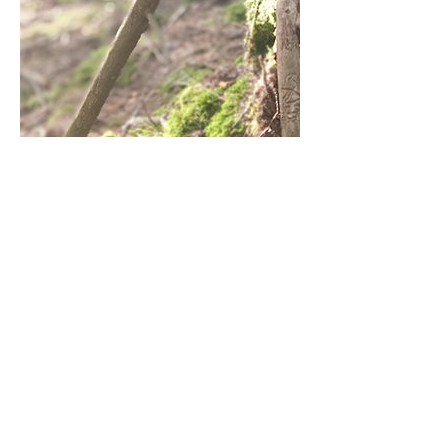
Kontaktangaben
Puchegg 56, 8250 Puchegg, Österreich
+43 699 8170 8238
office@hupfezihof.at
HuPfeZi Hof