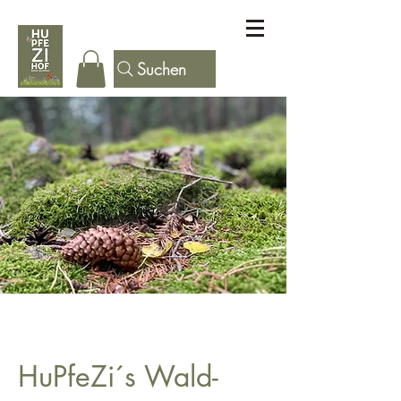
Suchen
HuPfeZi´s Wald-