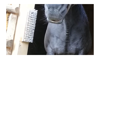
Kontaktangaben
Puchegg 56, 8250 Puchegg, Österreich
HuPfeZi Hof