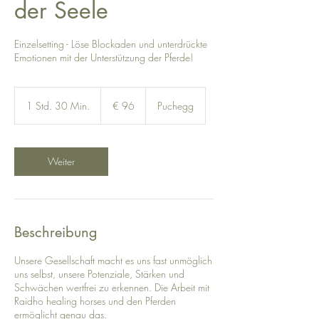
der Seele
Einzelsetting - Löse Blockaden und unterdrückte
Emotionen mit der Unterstützung der Pferde!
96
Euro
1 Std. 30 Min.
1
€ 96
Puchegg
S
t
d
3
Weiter
0
M
i
n
.
Beschreibung
Unsere Gesellschaft macht es uns fast unmöglich
uns selbst, unsere Potenziale, Stärken und
Schwächen wertfrei zu erkennen. Die Arbeit mit
Raidho healing horses und den Pferden
ermöglicht genau das.